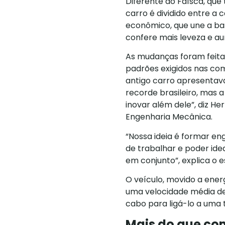
Diferente do Faísca, qu
carro é dividido entre a
econômico, que une a bas
confere mais leveza e au
As mudanças foram feita
padrões exigidos nas co
antigo carro apresentava
recorde brasileiro, mas a
inovar além dele”, diz H
Engenharia Mecânica.
“Nossa ideia é formar en
de trabalhar e poder id
em conjunto”, explica o 
O veículo, movido a ener
uma velocidade média de
cabo para ligá-lo a uma 
Mais do que co