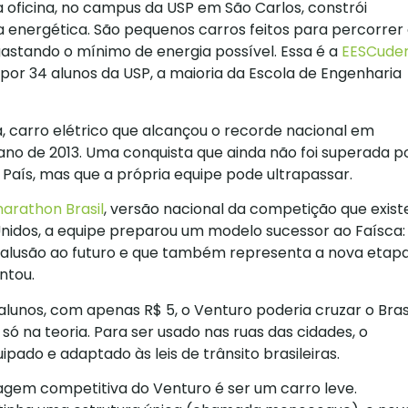
 oficina, no campus da USP em São Carlos, constrói
ia energética. São pequenos carros feitos para percorrer
astando o mínimo de energia possível. Essa é a
EESCuder
por 34 alunos da USP, a maioria da Escola de Engenharia
ca, carro elétrico que alcançou o recorde nacional em
 ano de 2013. Uma conquista que ainda não foi superada p
País, mas que a própria equipe pode ultrapassar.
arathon Brasil
, versão nacional da competição que exist
nidos, a equipe preparou um modelo sucessor ao Faísca:
z alusão ao futuro e que também representa a nova etap
ntou.
alunos, com apenas R$ 5, o Venturo poderia cruzar o Bras
o, só na teoria. Para ser usado nas ruas das cidades, o
ipado e adaptado às leis de trânsito brasileiras.
agem competitiva do Venturo é ser um carro leve.