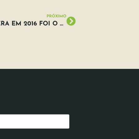
PRÓXIMO
NÍVEL DE CO2 NA ATMOSFERA EM 2016 FOI O MAIS ALTO EM 800 MIL ANOS, DIZ RELATÓRIO