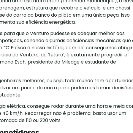
e tinha uma estrutura única (chamada monocoque), o nov
 carenagem, estrutura que recobre o veículo, e um chassi
e do carro ao banco do piloto em uma única peça. Isso
menta sua eficiência energética.
s para que o Venturo pudesse se adequar melhor aos
mpetições, sanando algumas deficiências mecânicas que 
. “O Faísca é nossa história, com ele conseguimos atingir
 ideia do Venturo, do ‘futuro’, é exatamente progredir e
ermano Esch, presidente da Mileage e estudante de
genheiros melhores, ou seja, todo mundo tem oportunida
ealizar um pouco do carro para podermos tomar decisões
estudante.
gia elétrica, consegue rodar durante uma hora e meia c
 40 km/h. Recarregar não é problema: basta usar um
tomada de 110 ou 220 volts.
mpetidores