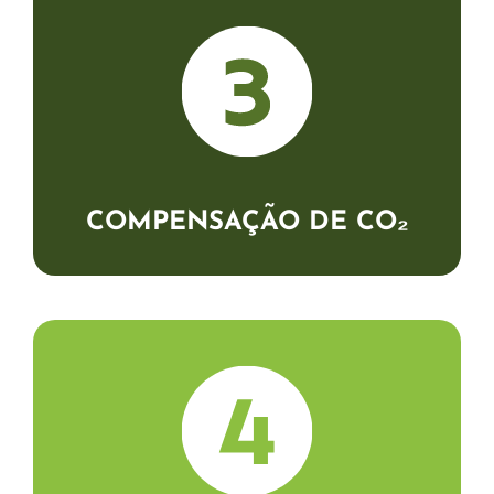
O projeto ambiental escolhido recebe o
incentivo financeiro por neutralizar, na
mesma proporção, o carbono que foi
emitido.
COMPENSAÇÃO DE CO₂
Receber o Selo e Certificado CO₂ Neutro
com o ano correspondente ao período