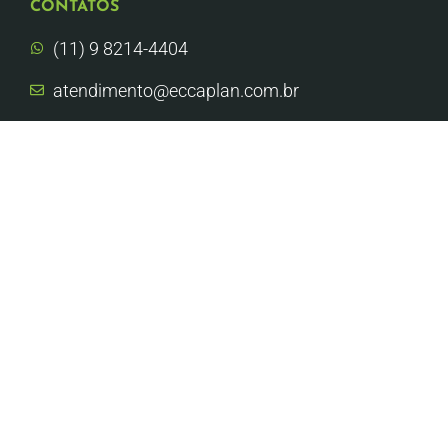
CONTATOS
(11) 9 8214-4404
atendimento@eccaplan.com.br
Av. Prof. Lineu Prestes, 2242, Cidade
Universitária - USP CIETEC, São Paulo - SP
Denúncias
ASSINE NOSSA NEWS
Atualizações sobre sustentabilidade que valem o seu
tempo.
Aceito a
Política de Privacidade.