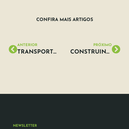
CONFIRA MAIS ARTIGOS
ANTERIOR
PRÓXIMO
TRANSPORTE SUSTENTÁVEL PARA UM FUTURO SUSTENTÁVEL
CONSTRUINDO UMA NOVA ERA ESG: A IMPORTÂNCIA DA SUSTENTABILIDADE EM GRANDES FESTIVAIS, FEIRAS E CONGRESSOS.
NEWSLETTER