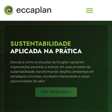
conteúdo
SUSTENTABILIDADE
APLICADA NA PRÁTICA
Descubra como as soluções da Eccaplan apoiaram
organizações parceiras a avançar em suas jornadas de
sustentabilidade, transformando desafios ambientais em
estratégias concretas, resultados mensuráveis e novas
oportunidades de valor.
VER PROJETOS