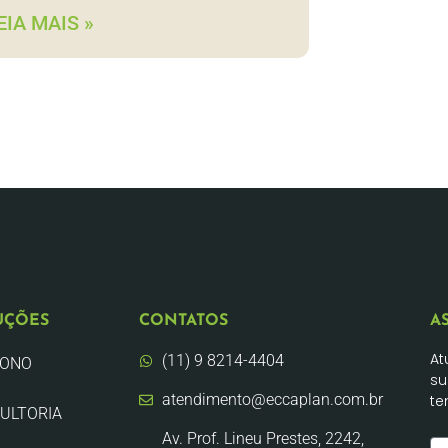
EIA MAIS »
UÇÕES
CONTATOS
A
At
(11) 9 8214-4404
BONO
su
atendimento@eccaplan.com.br
te
ULTORIA
Av. Prof. Lineu Prestes, 2242,