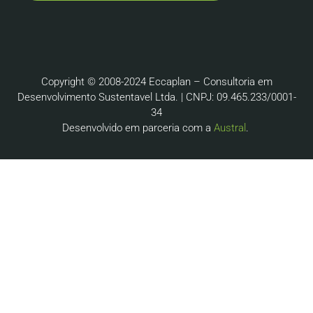
Copyright © 2008-2024 Eccaplan – Consultoria em
Desenvolvimento Sustentavel Ltda. | CNPJ: 09.465.233/0001-
34
Desenvolvido em parceria com a
Austral
.