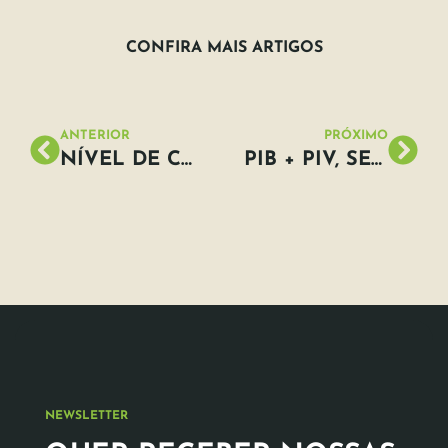
CONFIRA MAIS ARTIGOS
ANTERIOR
PRÓXIMO
NÍVEL DE CO2 NA ATMOSFERA EM 2016 FOI O MAIS ALTO EM 800 MIL ANOS, DIZ RELATÓRIO
PIB + PIV, SERÁ QUE TEMOS UM NOVO FOCO DE LUZ NO FINAL DO TÚNEL?
NEWSLETTER