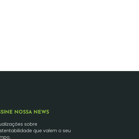
SSINE NOSSA NEWS
ualizações sobre
stentabilidade que valem o seu
mpo.