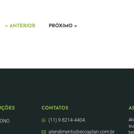
« ANTERIOR
PRÓXIMO »
UÇÕES
CONTATOS
A
At
(11) 9 8214-4404
BONO
su
atendimento@eccaplan.com.br
te