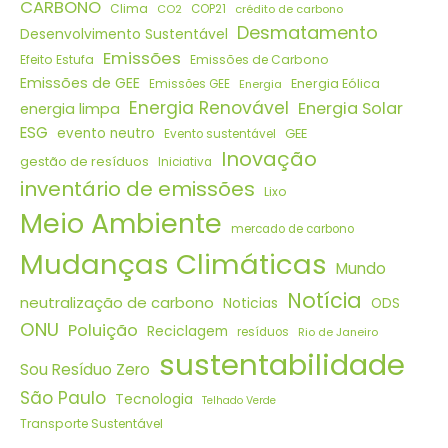
CARBONO
Clima
CO2
COP21
crédito de carbono
Desmatamento
Desenvolvimento Sustentável
Emissões
Efeito Estufa
Emissões de Carbono
Emissões de GEE
Energia Eólica
Emissões GEE
Energia
Energia Renovável
Energia Solar
energia limpa
ESG
evento neutro
GEE
Evento sustentável
Inovação
gestão de resíduos
Iniciativa
inventário de emissões
Lixo
Meio Ambiente
mercado de carbono
Mudanças Climáticas
Mundo
Notícia
neutralização de carbono
Noticias
ODS
ONU
Poluição
Reciclagem
resíduos
Rio de Janeiro
sustentabilidade
Sou Resíduo Zero
São Paulo
Tecnologia
Telhado Verde
Transporte Sustentável