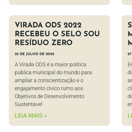
VIRADA ODS 2022
RECEBEU O SELO SOU
RESÍDUO ZERO
25 DE JULHO DE 2022
27
A Virada ODS é a maior política
E
pública municipal do mundo para
d
ampliar a conscientização e o
a
engajamento cívico rumo aos
c
Objetivos de Desenvolvimento
d
Sustentável
e
LEIA MAIS »
L