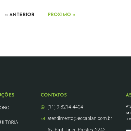
« ANTERIOR
PRÓXIMO »
UÇÕES
CONTATOS
A
At
(11) 9 8214-4404
BONO
su
atendimento@eccaplan.com.br
te
ULTORIA
Av. Prof. Lineu Prestes, 2242,