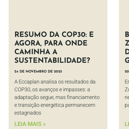
RESUMO DA COP30: E
AGORA, PARA ONDE
CAMINHA A
SUSTENTABILIDADE?
24 DE NOVEMBRO DE 2025
20
A Eccaplan analisa os resultados da
E
COP30, os avanços e impasses: a
Z
adaptação segue, mas financiamento
n
e transição energética permanecem
p
estagnados
LEIA MAIS »
L