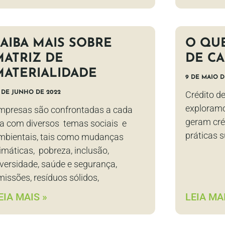
SAIBA MAIS SOBRE
O QUE
MATRIZ DE
DE C
MATERIALIDADE
9 DE MAIO D
 DE JUNHO DE 2022
Crédito de
exploramo
mpresas são confrontadas a cada
geram cré
ia com diversos temas sociais e
práticas s
mbientais, tais como mudanças
limáticas, pobreza, inclusão,
iversidade, saúde e segurança,
missões, resíduos sólidos,
EIA MAIS »
LEIA MAI