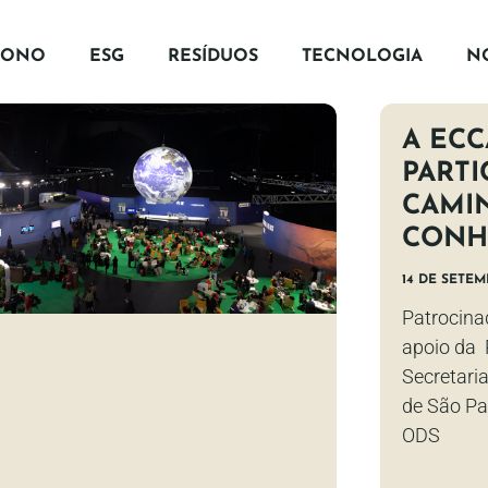
BONO
ESG
RESÍDUOS
TECNOLOGIA
NO
A EC
PARTI
CAMI
CONH
14 DE SETEM
Patrocina
apoio da 
Secretari
de São Pa
ODS