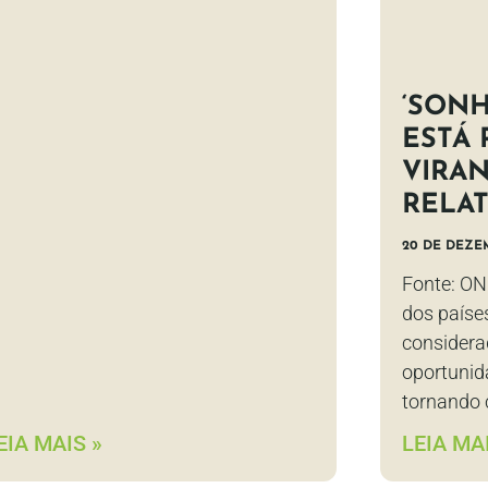
‘SON
ESTÁ
VIRAN
RELA
20 DE DEZE
Fonte: ON
dos paíse
considera
oportunid
tornando 
EIA MAIS »
LEIA MAI