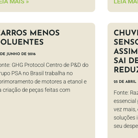
EIA MAIS »
LEIA MAI
CARROS MENOS
CHUV
POLUENTES
SENS
ASSIM
 DE JUNHO DE 2016
SAI D
onte: GHG Protocol Centro de P&D do
REDU
rupo PSA no Brasil trabalha no
primoramento de motores a etanol e
25 DE ABRIL 
a criação de peças feitas com
Fonte: Ra
essencial 
vez mais,
soluções i
seu desper