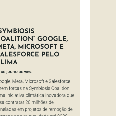
“SYMBIOSIS
COALITION” GOOGLE,
META, MICROSOFT E
SALESFORCE PELO
CLIMA
 DE JUNHO DE 2024
oogle, Meta, Microsoft e Salesforce
nem forças na Symbiosis Coalition,
ma iniciativa climática inovadora que
isa contratar 20 milhões de
oneladas em projetos de remoção de