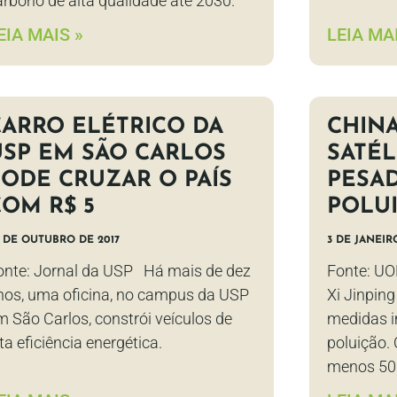
arbono de alta qualidade até 2030.
EIA MAIS »
LEIA MAI
CARRO ELÉTRICO DA
CHIN
USP EM SÃO CARLOS
SATÉL
PODE CRUZAR O PAÍS
PESA
COM R$ 5
POLU
 DE OUTUBRO DE 2017
3 DE JANEIR
onte: Jornal da USP Há mais de dez
Fonte: UO
nos, uma oficina, no campus da USP
Xi Jinping
m São Carlos, constrói veículos de
medidas i
ta eficiência energética.
poluição.
menos 50