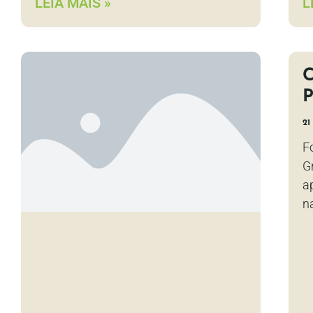
LEIA MAIS »
L
21
F
G
a
n