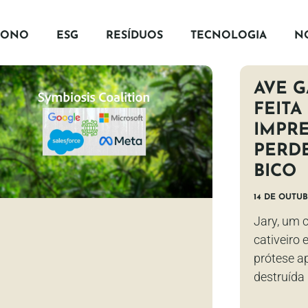
BONO
ESG
RESÍDUOS
TECNOLOGIA
NO
AVE 
FEITA
IMPRE
PERD
BICO
14 DE OUTUB
Jary, um 
cativeiro
prótese ap
destruída