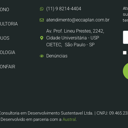
At
(11) 9 8214-4404
BONO
su
atendimento@eccaplan.com.br
te
ULTORIA
Av. Prof. Lineu Prestes, 2242,
Cidade Universitária - USP
DUOS
CIETEC, São Paulo - SP
OLOGIA
Denúncias
ONFAIR
onsultoria em Desenvolvimento Sustentavel Ltda. | CNPJ: 09.465.2
Desenvolvido em parceria com a
Austral
.