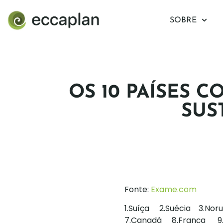
conteúdo
SOBRE
OS 10 PAÍSES 
SUS
Fonte:
Exame.com
1.Suíça 2.Suécia 3.No
7.Canadá 8.França 9.F