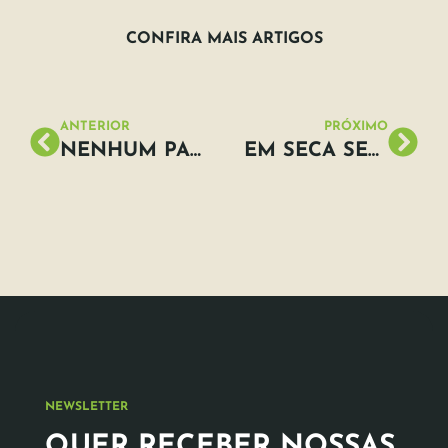
CONFIRA MAIS ARTIGOS
ANTERIOR
PRÓXIMO
NENHUM PAÍS MATA MAIS AMBIENTALISTAS QUE O BRASIL, DIZ ONG
EM SECA SEM PRECEDENTES NO REINO UNIDO, AMBIENTALISTAS USAM CHOQUES PARA RESGATAR PEIXES ENCALHADOS
NEWSLETTER
QUER RECEBER NOSSAS