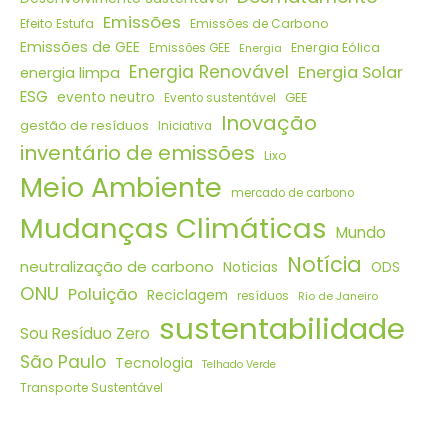
Emissões
Efeito Estufa
Emissões de Carbono
Emissões de GEE
Energia Eólica
Emissões GEE
Energia
Energia Renovável
Energia Solar
energia limpa
ESG
evento neutro
GEE
Evento sustentável
Inovação
gestão de resíduos
Iniciativa
inventário de emissões
Lixo
Meio Ambiente
mercado de carbono
Mudanças Climáticas
Mundo
Notícia
neutralização de carbono
Noticias
ODS
ONU
Poluição
Reciclagem
resíduos
Rio de Janeiro
sustentabilidade
Sou Resíduo Zero
São Paulo
Tecnologia
Telhado Verde
Transporte Sustentável